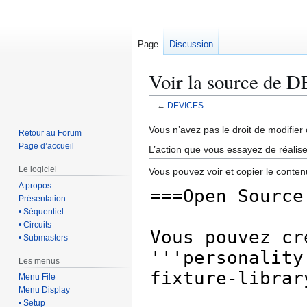
Page
Discussion
Voir la source de
←
DEVICES
Aller
Aller
Vous n’avez pas le droit de modifier 
Retour au Forum
à
à
Page d’accueil
L’action que vous essayez de réalise
la
la
Le logiciel
Vous pouvez voir et copier le conten
navigation
recherche
A propos
Présentation
• Séquentiel
• Circuits
• Submasters
Les menus
Menu File
Menu Display
• Setup