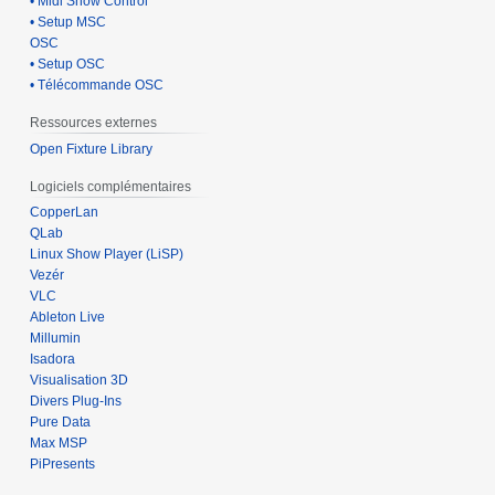
• Midi Show Control
• Setup MSC
OSC
• Setup OSC
• Télécommande OSC
Ressources externes
Open Fixture Library
Logiciels complémentaires
CopperLan
QLab
Linux Show Player (LiSP)
Vezér
VLC
Ableton Live
Millumin
Isadora
Visualisation 3D
Divers Plug-Ins
Pure Data
Max MSP
PiPresents